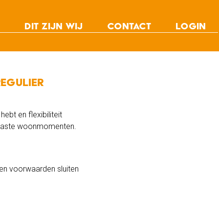
Dit zijn wij
Contact
Login
s
Team
vice
Nieuws
r
Vacatures
regulier
bt en flexibiliteit
ee vaste woonmomenten.
 en voorwaarden sluiten