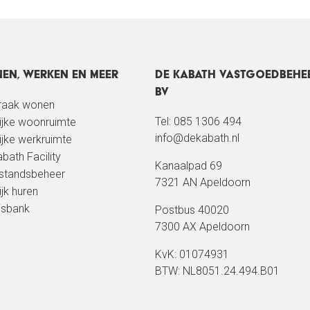
en, werken en meer
De Kabath Vastgoedbehe
BV
kraak wonen
Tel: 085 1306 494
lijke woonruimte
info@dekabath.nl
lijke werkruimte
bath Facility
Kanaalpad 69
standsbeheer
7321 AN Apeldoorn
ijk huren
isbank
Postbus 40020
7300 AX Apeldoorn
KvK: 01074931
BTW: NL8051.24.494.B01