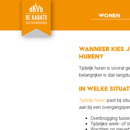
Wonen
Woonruimte
Ons aanbod
Antikraak wonen
Bijzondere projecten
Wanneer kies j
huren?
Tijdelijk huren is vooral
belangrijker is dan lang
In welke situa
Tijdelijk huren
past bij sit
aan bij een overgangsper
Overbrugging tuss
Tijdelijke werk- of 
Wachten op nieuwb