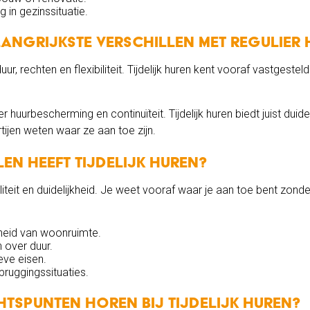
g in gezinssituatie.
langrijkste verschillen met regulier
 duur, rechten en flexibiliteit. Tijdelijk huren kent vooraf vastgest
er huurbescherming en continuïteit. Tijdelijk huren biedt juist duidel
ijen weten waar ze aan toe zijn.
n heeft tijdelijk huren?
ibiliteit en duidelijkheid. Je weet vooraf waar je aan toe bent zond
heid van woonruimte.
n over duur.
eve eisen.
ruggingssituaties.
tspunten horen bij tijdelijk huren?