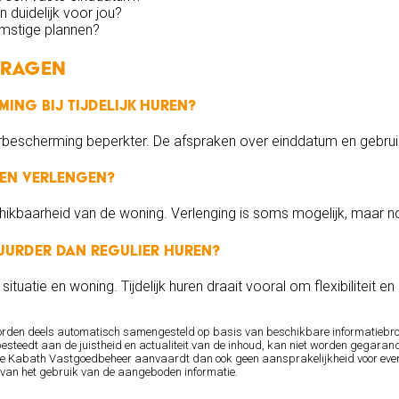
 duidelijk voor jou?
komstige plannen?
vragen
ing bij tijdelijk huren?
 huurbescherming beperkter. De afspraken over einddatum en gebrui
ren verlengen?
hikbaarheid van de woning. Verlenging is soms mogelijk, maar n
duurder dan regulier huren?
situatie en woning. Tijdelijk huren draait vooral om flexibiliteit e
orden deels automatisch samengesteld op basis van beschikbare informatiebr
esteedt aan de juistheid en actualiteit van de inhoud, kan niet worden gegarand
is. De Kabath Vastgoedbeheer aanvaardt dan ook geen aansprakelijkheid voor even
 van het gebruik van de aangeboden informatie.