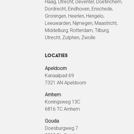
Haag
,
Utrecht
, Deventer, Doetinchem,
Dordrecht,
Eindhoven
, Enschede,
Groningen
, Heerlen, Hengelo,
Leeuwarden
, Nijmegen, Maastricht,
Middelburg,
Rotterdam
,
Tilburg
,
Utrecht
, Zutphen, Zwolle
Locaties
Apeldoorn
Kanaalpad 69
7321 AN Apeldoorn
Arnhem
Koningsweg 13C
6816 TC Arnhem
Gouda
Doesburgweg 7