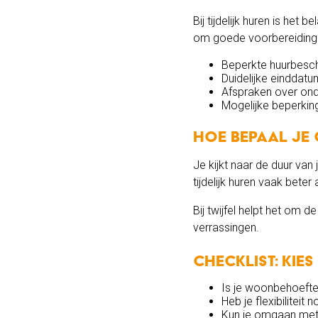
Bij tijdelijk huren is he
om goede voorbereiding
Beperkte huurbesc
Duidelijke einddatu
Afspraken over on
Mogelijke beperkinge
Hoe bepaal je 
Je kijkt naar de duur van j
tijdelijk huren vaak beter 
Bij twijfel helpt het om
verrassingen.
Checklist: kie
Is je woonbehoefte t
Heb je flexibiliteit 
Kun je omgaan met