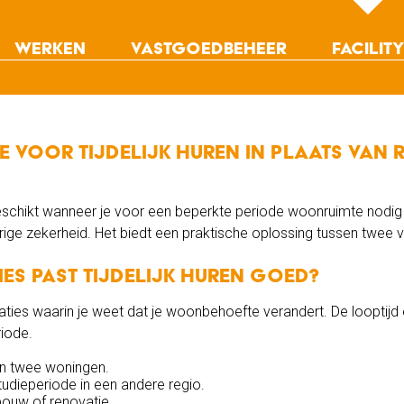
Werken
Vastgoedbeheer
Facility
Werkruimte
Leegstandsbeheer
Opvanglocatie
Ons aanbod
Placemaking
Hospitality ser
Bijzondere projecten
Herstructureringsprojecten
Facilitair behee
Projectbegeleiding
Beveiliging
e voor tijdelijk huren in plaats van 
Asset management
Mandare
Facility
 geschikt wanneer je voor een beperkte periode woonruimte nodig he
durige zekerheid. Het biedt een praktische oplossing tussen tw
ties past tijdelijk huren goed?
uaties waarin je weet dat je woonbehoefte verandert. De looptijd
iode.
en twee woningen.
studieperiode in een andere regio.
ouw of renovatie.