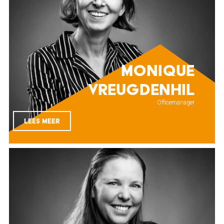
Monique
Vreugdenhil
Officemanager
LEES MEER