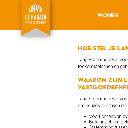
Wonen
Woonruimte
Ons aanbod
Antikraak wonen
Bijzondere projecten
Hoe stel je l
Lange-termijndoelen vo
toekomstplannen en gebru
Waarom zijn l
vastgoedbehe
Lange-termijndoelen zor
om keuzes te maken die n
Voorkomen van ove
Beter inzicht in to
Afstemming tussen