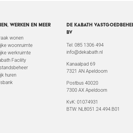
en, werken en meer
De Kabath Vastgoedbehe
BV
kraak wonen
Tel: 085 1306 494
lijke woonruimte
info@dekabath.nl
lijke werkruimte
bath Facility
Kanaalpad 69
standsbeheer
7321 AN Apeldoorn
ijk huren
isbank
Postbus 40020
7300 AX Apeldoorn
KvK: 01074931
BTW: NL8051.24.494.B01