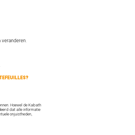
n veranderen.
.
efeuilles?
onnen. Hoewel de Kabath
eerd dat alle informatie
tuele onjuistheden,