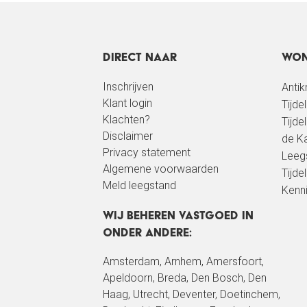
Direct naar
Won
Inschrijven
Anti
Klant login
Tijde
Klachten?
Tijde
Disclaimer
de Ka
Privacy statement
Leeg
Algemene voorwaarden
Tijdel
Meld leegstand
Kenn
Wij beheren vastgoed in
onder andere:
Amsterdam
,
Arnhem
, Amersfoort,
Apeldoorn
,
Breda
,
Den Bosch
,
Den
Haag
,
Utrecht
, Deventer, Doetinchem,