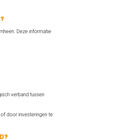
n?
omheen. Deze informatie
gisch verband tussen
of door investeringen te
id?