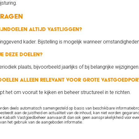
jsturing.
vragen
jndoelen altijd vastliggen?
inggevend kader. Bijstelling is mogelijk wanneer omstandighede
je deze doelen?
riodiek plaats, bijvoorbeeld jaarlijks of bij belangrijke wijzigingen
doelen alleen relevant voor grote vastgoedport
t het om vooruit te kijken en beheer structureel in te richten.
orden deels automatisch samengesteld op basis van beschikbare informatiebr
esteedt aan de juistheid en actualiteit van de inhoud, kan niet worden gegarand
is. De Kabath Vastgoedbeheer aanvaardt dan ook geen aansprakelijkheid voor even
 van het gebruik van de aangeboden informatie.