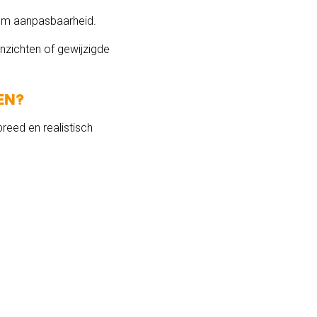
 om aanpasbaarheid.
 inzichten of gewijzigde
en?
reed en realistisch