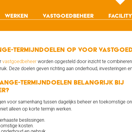
Werken
Vastgoedbeheer
Facility
Werkruimte
Leegstandsbeheer
Opvanglocatie
Ons aanbod
Placemaking
Hospitality ser
Bijzondere projecten
Herstructureringsprojecten
Facilitair behee
Projectbegeleiding
Beveiliging
ange-termijndoelen op voor vastgoe
Asset management
Mandare
Facility
or
vastgoedbeheer
worden opgesteld door inzicht te combineren 
ik. Deze doelen geven richting aan onderhoud, investeringen e
ange-termijndoelen belangrijk bij
er?
gen voor samenhang tussen dagelijks beheer en toekomstige ont
iet alleen op korte termijn werken.
rhaaste beslissingen.
ekomstige kosten.
 onderhoud en gebruik.