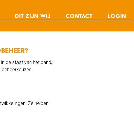
Dit zijn wij
Contact
Login
s
Team
vice
Nieuws
r
Vacatures
dbeheer?
in de staat van het pand,
n beheerkeuzes.
wikkelingen. Ze helpen