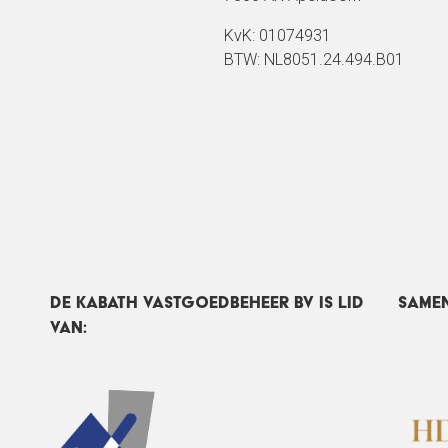
KvK: 01074931
BTW: NL8051.24.494.B01
DE Kabath Vastgoedbeheer BV IS LID
Same
VAN: