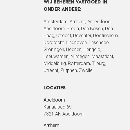
Wij beheren vastgoed in
onder andere:
Amsterdam
,
Arnhem
, Amersfoort,
Apeldoorn
,
Breda
,
Den Bosch
,
Den
Haag
,
Utrecht
, Deventer, Doetinchem,
Dordrecht,
Eindhoven
, Enschede,
Groningen
, Heerlen, Hengelo,
Leeuwarden
, Nijmegen, Maastricht,
Middelburg,
Rotterdam
,
Tilburg
,
Utrecht
, Zutphen, Zwolle
Locaties
Apeldoorn
Kanaalpad 69
7321 AN Apeldoorn
Arnhem