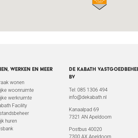
en, werken en meer
De Kabath Vastgoedbehe
BV
kraak wonen
Tel: 085 1306 494
lijke woonruimte
info@dekabath.nl
lijke werkruimte
bath Facility
Kanaalpad 69
standsbeheer
7321 AN Apeldoorn
ijk huren
isbank
Postbus 40020
7300 AX Apeldoorn